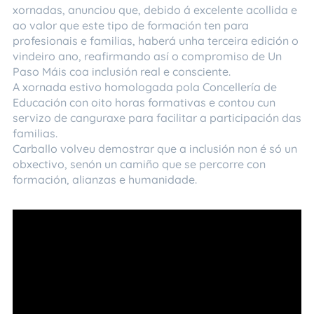
xornadas, anunciou que, debido á excelente acollida e
ao valor que este tipo de formación ten para
profesionais e familias, haberá unha terceira edición o
vindeiro ano, reafirmando así o compromiso de Un
Paso Máis coa inclusión real e consciente.
A xornada estivo homologada pola Concellería de
Educación con oito horas formativas e contou cun
servizo de canguraxe para facilitar a participación das
familias.
Carballo volveu demostrar que a inclusión non é só un
obxectivo, senón un camiño que se percorre con
formación, alianzas e humanidade.