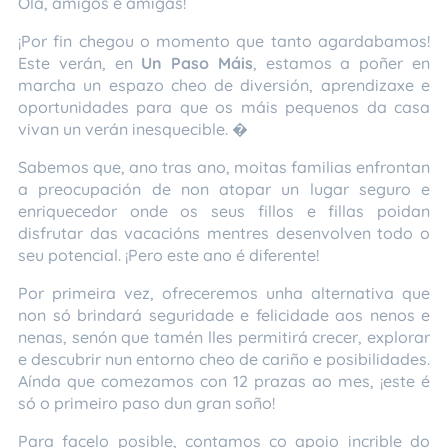
Ola, amigos e amigas! 🌟
¡Por fin chegou o momento que tanto agardabamos!
Este verán, en
Un Paso Máis
, estamos a poñer en
marcha un espazo cheo de diversión, aprendizaxe e
oportunidades para que os máis pequenos da casa
vivan un verán inesquecible. �✨
Sabemos que, ano tras ano, moitas familias enfrontan
a preocupación de non atopar un lugar seguro e
enriquecedor onde os seus fillos e fillas poidan
disfrutar das vacacións mentres desenvolven todo o
seu potencial. ¡Pero este ano é diferente! 💪❤️
Por primeira vez, ofreceremos unha alternativa que
non só brindará seguridade e felicidade aos nenos e
nenas, senón que tamén lles permitirá crecer, explorar
e descubrir nun entorno cheo de cariño e posibilidades.
Aínda que comezamos con 12 prazas ao mes, ¡este é
só o primeiro paso dun gran soño! 🌈🚀
Para facelo posible, contamos co apoio incrible do