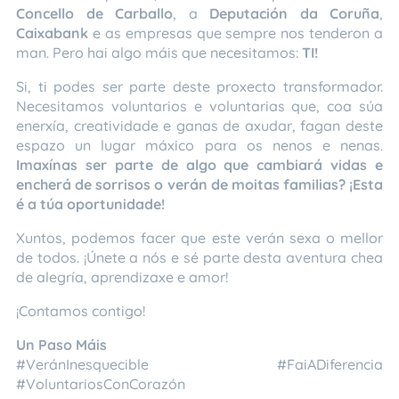
Concello de Carballo
, a
Deputación da Coruña
,
Caixabank
e as empresas que sempre nos tenderon a
man. Pero hai algo máis que necesitamos:
TI!
🙌
Si, ti podes ser parte deste proxecto transformador.
Necesitamos voluntarios e voluntarias que, coa súa
enerxía, creatividade e ganas de axudar, fagan deste
espazo un lugar máxico para os nenos e nenas.
Imaxínas ser parte de algo que cambiará vidas e
encherá de sorrisos o verán de moitas familias? ¡Esta
é a túa oportunidade!
💖
Xuntos, podemos facer que este verán sexa o mellor
de todos. ¡Únete a nós e sé parte desta aventura chea
de alegría, aprendizaxe e amor! 🌟
¡Contamos contigo! 💪✨
Un Paso Máis
#VeránInesquecible #FaiADiferencia
#VoluntariosConCorazón