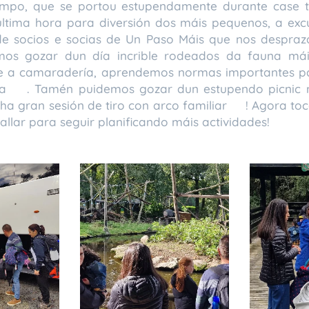
po, que se portou estupendamente durante case 
ltima hora para diversión dos máis pequenos, a excu
 de socios e socias de Un Paso Máis que nos despra
mos gozar dun día incrible rodeados da fauna máis
 e a camaradería, aprendemos normas importantes pa
za 🌿. Tamén puidemos gozar dun estupendo picnic
nha gran sesión de tiro con arco familiar 🎯! Agora to
allar para seguir planificando máis actividades!