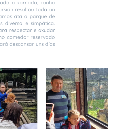
toda a xornada, cunha
rsión resultou todo un
zamos ata o parque de
 diversa e simpática.
ra respectar e axudar
 no comedor reservado
cará descansar uns días