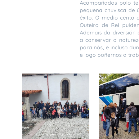
Acompañados polo tem
pequena chuvisca de ú
éxito. O medio cento
Outeiro de Rei puide
Ademais da diversión
a conservar a nature
para nós, e incluso du
e logo poñernos a trab